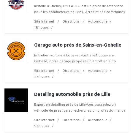
Installé à Thélus, LMD AUTO est un point de référence
pour les conducteurs de Lens, Arras et des communes
voisines. Notre garage de mécanique générale
Site Internet
Directions
Automobile
intervient sur tous
151 vues
Garage auto près de Sains-en-Gohelle
Entretien voiture à Loos-en-GohelleÀ Loos-en-
Gohelle, notre garage propose un entretien auto
complet pour préserver la sécurité et la performance
Site Internet
Directions
Automobile
de votre véhicule. N
270 vues
Detailing automobile près de Lille
Expert en detailing près de LilleVous possédez un
véhicule de prestige et recherchez un professionnel de
confiance ? Je suis detailer automobile et fondateur de
Site Internet
Directions
Automobile
Washcover
536 vues