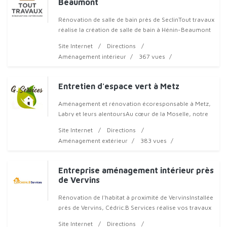
Beaumont
Rénovation de salle de bain près de SeclinTout travaux
réalise la création de salle de bain à Hénin-Beaumont
et dans les communes voisines. Nous intervenons sur
Site Internet
Directions
Lens, Carvin, Seclin,
Aménagement intérieur
367 vues
Entretien d'espace vert à Metz
Aménagement et rénovation écoresponsable à Metz,
Labry et leurs alentoursAu cœur de la Moselle, notre
équipe passionnée met ses compétences au service
Site Internet
Directions
de tous vos projets d’habita
Aménagement extérieur
383 vues
Entreprise aménagement intérieur près
de Vervins
Rénovation de l'habitat à proximité de VervinsInstallée
près de Vervins, Cédric.B Services réalise vos travaux
de rénovation intérieure pour embellir votre habitat.
Site Internet
Directions