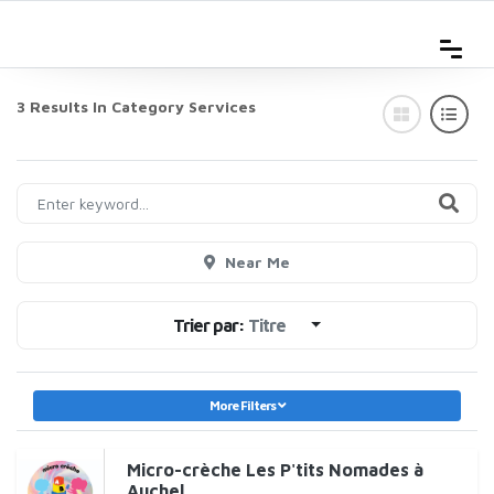
3 Results In Category
Services
Near Me
Trier par:
Titre
More Filters
Micro-crèche Les P'tits Nomades à
Auchel